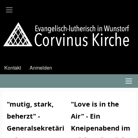
Direkt
zum
Inhalt
Kontakt
Anmelden
User
account
menu
Hauptmenü
"mutig, stark,
"Love is in the
beherzt" -
Air" - Ein
Generalsekretäri
Kneipenabend im